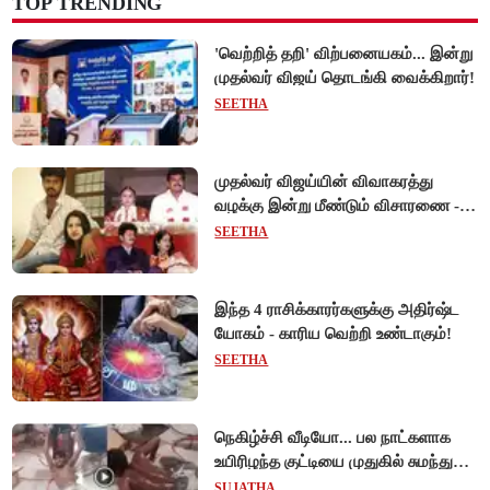
TOP TRENDING
'வெற்றித் தறி' விற்பனையகம்... இன்று
முதல்வர் விஜய் தொடங்கி வைக்கிறார்!
SEETHA
முதல்வர் விஜய்யின் விவாகரத்து
வழக்கு இன்று மீண்டும் விசாரணை -
ஆன்லைன் விசாரணை நிராகரிப்பு...
SEETHA
நேரில் ஆஜராவார்களா?!
இந்த 4 ராசிக்காரர்களுக்கு அதிர்ஷ்ட
யோகம் - காரிய வெற்றி உண்டாகும்!
SEETHA
நெகிழ்ச்சி வீடியோ... பல நாட்களாக
உயிரிழந்த குட்டியை முதுகில் சுமந்து
நீந்திய டால்பின்... உலகை உலுக்கிய
SUJATHA