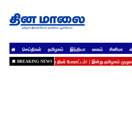
செய்திகள்
தமிழகம்
இந்தியா
உலகம்
சினிமா
வ