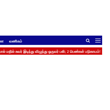
ுலா
வணிகம்