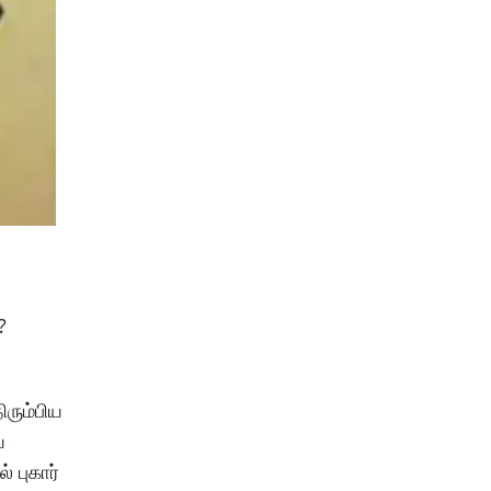
ு?
ிரும்பிய
ய
 புகார்