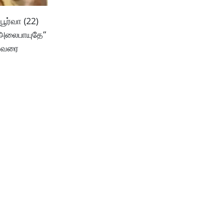
ூர்வா (22)
 “அலைபாயுதே”
் வரை