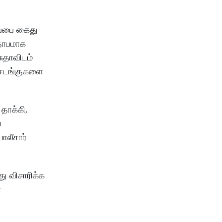
ீப்பை கைது
ிதாபமாக
ுதாவிடம்
ி சடங்குகளை
தாக்கி,
்
ோலீசார்
ு விசாரிக்க
்