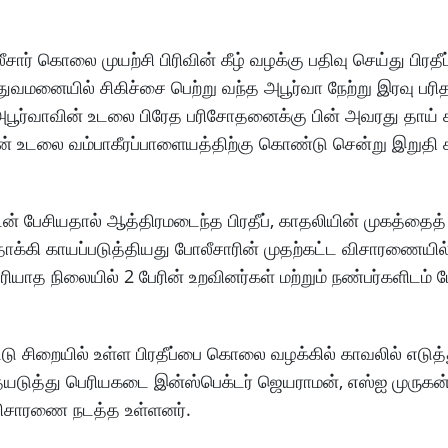
் கொலை முயற்சி பிரிவின் கீழ் வழக்கு பதிவு செய்து பிரத
துவமனையில் சிகிச்சை பெற்று வந்த அபூர்வா நேற்று இரவு பர
பூர்வாவின் உடலை பிரேத பரிசோதனைக்கு பின் அவரது தாய் ச
ாவின் உடலை வம்பாகீரப்பாளையத்திற்கு கொண்டு சென்று இறுத
் பேசியதால் ஆத்திரமடைந்த பிரதீப், காதலியின் முகத்தைத் 
தாக்கி காயப்படுத்தியது போலீசாரின் முதற்கட்ட விசாரணையில
ாத நிலையில் 2 பேரின் உறவினர்கள் மற்றும் நண்பர்களிடம் ப
 சிறையில் உள்ள பிரதீப்பை கொலை வழக்கில் காவலில் எடுத்த
இதையடுத்து பெரியகடை இன்ஸ்பெக்டர் ஜெயராமன், எஸ்ஐ முருகன
ிசாரணை நடத்த உள்ளனர்.