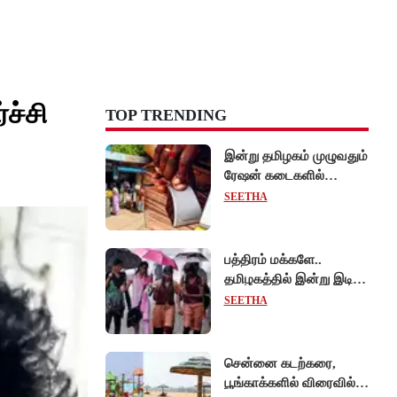
ச்சி
TOP TRENDING
இன்று தமிழகம் முழுவதும்
ரேஷன் கடைகளில்
கைவிரல் ரேகை பதிவு
SEETHA
சிறப்பு முகாம்!
பத்திரம் மக்களே..
தமிழகத்தில் இன்று இடி,
மின்னலுடன் மழைக்கு
SEETHA
வாய்ப்பு!
சென்னை கடற்கரை,
பூங்காக்களில் விரைவில்