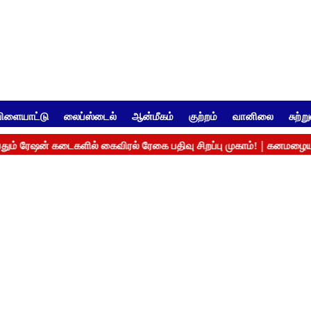
ிளையாட்டு
லைப்ஸ்டைல்
ஆன்மீகம்
குற்றம்
வானிலை
சுற்ற