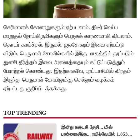
செரிமானக் கோளாறுகளும் ஏற்படலாம். திடீர் வெப்ப
மாறுதல் நோய்கிருமிகளும் பெருகக் காரணமாகி விடலாம்.
தொடர் காய்ச்சல், இருமல், ஜலதோஷம் இவை ஏற்பட்டு
விடும். பெருமாள் கோவில்களில் இந்த மாதத்தில் தரப்படும்
துளசி தீர்த்தம் இவை அனைத்தையும் கட்டுப்படுத்தும்
பேராற்றல் கொண்டது. இதற்காகவே, புரட்டாசியில் விரதம்
இருந்து பெருமாள் கோயிலுக்கு செல்லும் வழக்கம்
ஏற்பட்டது குறிப்பிடத்தக்கது.
TOP TRENDING
இன்று கடைசி தேதி... மிஸ்
பண்ணாதீங்க... ரயில்வேயில் 1,853