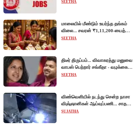
அப்ரண்டிஸ் பணியிடங்களுக்கு
SEETHA
விண்ணப்பங்கள் வரவேற்பு!
மாலையில் மீண்டும் உயர்ந்த தங்கம்
விலை... சவரன் ₹1,11,200-யைத்
தொட்டது!
SEETHA
திடீர் திருப்பம்... விவாகரத்து மனுவை
வாபஸ் பெற்றார் சங்கீதா - வழக்கை
முடித்து வைத்தது செங்கல்பட்டு
SEETHA
நீதிமன்றம்!
விண்வெளியில் நடந்து சென்ற நாசா
விஞ்ஞானிகள் ஆய்வுப்பணி... சாதனை
!
SUJATHA