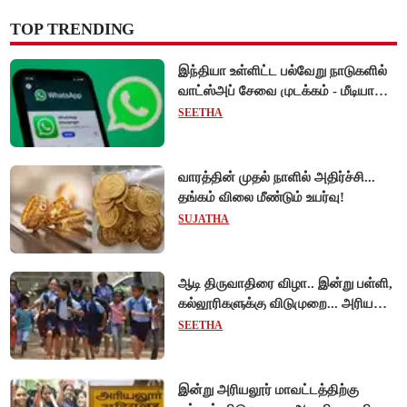
TOP TRENDING
இந்தியா உள்ளிட்ட பல்வேறு நாடுகளில்
வாட்ஸ்அப் சேவை முடக்கம் - மீடியா
கோப்புகளை அனுப்ப முடியாமல்
SEETHA
பயனர்கள் அவதி!
வாரத்தின் முதல் நாளில் அதிர்ச்சி...
தங்கம் விலை மீண்டும் உயர்வு!
SUJATHA
ஆடி திருவாதிரை விழா.. இன்று பள்ளி,
கல்லூரிகளுக்கு விடுமுறை... அரியலூர்
மாவட்ட ஆட்சியர் உத்தரவு!
SEETHA
இன்று அரியலூர் மாவட்டத்திற்கு