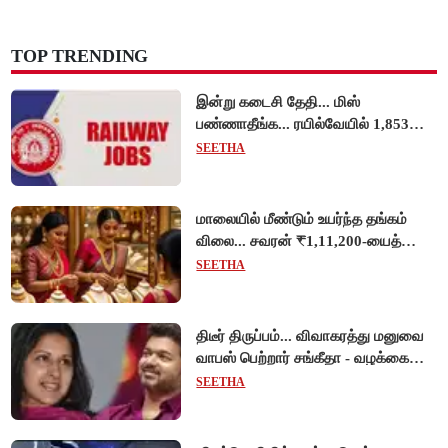
TOP TRENDING
இன்று கடைசி தேதி... மிஸ்
பண்ணாதீங்க... ரயில்வேயில் 1,853
அப்ரண்டிஸ் பணியிடங்களுக்கு
SEETHA
விண்ணப்பங்கள் வரவேற்பு!
மாலையில் மீண்டும் உயர்ந்த தங்கம்
விலை... சவரன் ₹1,11,200-யைத்
தொட்டது!
SEETHA
திடீர் திருப்பம்... விவாகரத்து மனுவை
வாபஸ் பெற்றார் சங்கீதா - வழக்கை
முடித்து வைத்தது செங்கல்பட்டு
SEETHA
நீதிமன்றம்!