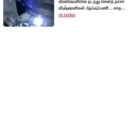
விண்வெளியில் நடந்து சென்ற நாசா
விஞ்ஞானிகள் ஆய்வுப்பணி... சாதனை
!
SUJATHA