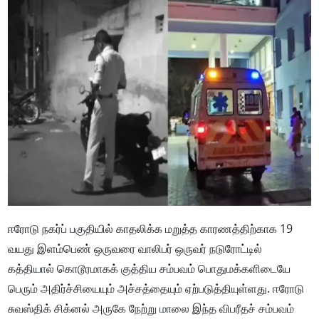
ஈரோடு நகர்ப் பகுதியில் காதலிக்க மறுத்த காரணத்திற்காக 19
வயது இளம்பெண் ஒருவரை வாலிபர் ஒருவர் நடுரோட்டில்
கத்தியால் கொடூரமாகக் குத்திய சம்பவம் பொதுமக்களிடையே
பெரும் அதிர்ச்சியையும் அச்சத்தையும் ஏற்படுத்தியுள்ளது. ஈரோடு
சுவஸ்திக் சிக்னல் அருகே நேற்று மாலை இந்த விபரீதச் சம்பவம்