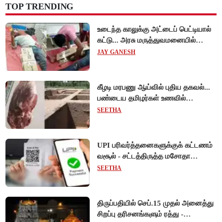
TOP TRENDING
உடைந்த காலுக்கு அட்டைப் பெட்டியால்
கட்டு... அரசு மருத்துவமனையில்
விநோத சிகிச்சை... அதிர்ச்சி வீடியோ!
JAY GANESH
கீழடி மரபணு ஆய்வில் புதிய தகவல்...
பண்டைய தமிழர்கள் உணவில்
அதிகளவு இறைச்சி பயன்பாடு!
SEETHA
UPI பரிவர்த்தனைகளுக்குக் கட்டணம்
வசூல் - சட்டத்திருத்த மசோதா
நிறைவேற்றம்!
SEETHA
திருப்பதியில் செப்.15 முதல் அனைத்து
சிறப்பு தரிசனங்களும் ரத்து -