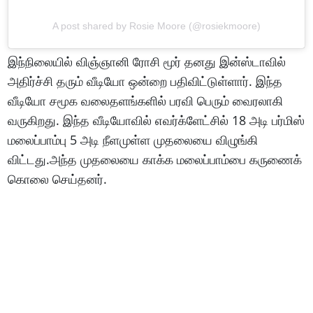
A post shared by Rosie Moore (@rosiekmoore)
இந்நிலையில் விஞ்ஞானி ரோசி மூர் தனது இன்ஸ்டாவில்
அதிர்ச்சி தரும் வீடியோ ஒன்றை பதிவிட்டுள்ளார். இந்த
வீடியோ சமூக வலைதளங்களில் பரவி பெரும் வைரலாகி
வருகிறது. இந்த வீடியோவில் எவர்க்ளேட்சில் 18 அடி பர்மிஸ்
மலைப்பாம்பு 5 அடி நீளமுள்ள முதலையை விழுங்கி
விட்டது.அந்த முதலையை காக்க மலைப்பாம்பை கருணைக்
கொலை செய்தனர்.