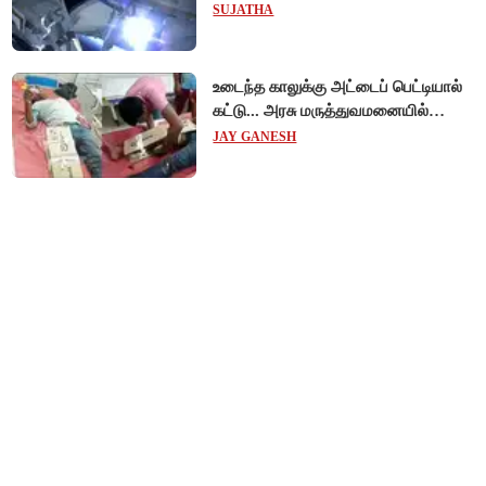
!
SUJATHA
உடைந்த காலுக்கு அட்டைப் பெட்டியால்
கட்டு... அரசு மருத்துவமனையில்
விநோத சிகிச்சை... அதிர்ச்சி வீடியோ!
JAY GANESH