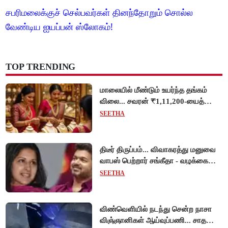
சபரிமலைக்குச் செல்பவர்கள் தினந்தோறும் சொல்ல
வேண்டிய ஐயப்பன் ஸ்லோகம்!
TOP TRENDING
மாலையில் மீண்டும் உயர்ந்த தங்கம்
விலை... சவரன் ₹1,11,200-யைத்
தொட்டது!
SEETHA
திடீர் திருப்பம்... விவாகரத்து மனுவை
வாபஸ் பெற்றார் சங்கீதா - வழக்கை
முடித்து வைத்தது செங்கல்பட்டு
SEETHA
நீதிமன்றம்!
விண்வெளியில் நடந்து சென்ற நாசா
விஞ்ஞானிகள் ஆய்வுப்பணி... சாதனை