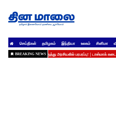
செய்திகள்
தமிழகம்
இந்தியா
உலகம்
சினிமா
வ