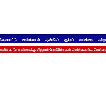
ிளையாட்டு
லைப்ஸ்டைல்
ஆன்மீகம்
குற்றம்
வானிலை
சுற்ற