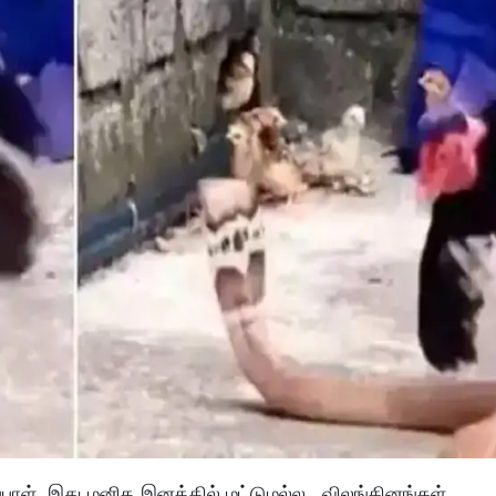
்பாள். இது மனித இனத்தில் மட்டுமல்ல . விலங்கினங்கள்,