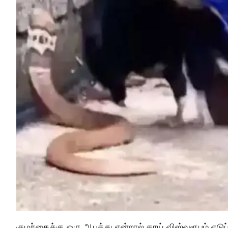
குழந்தைக்கு ஒரு ஆபத்து என்றால் தாய் விஸ்வரூபம் எடுப