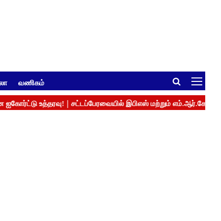
ுலா
வணிகம்