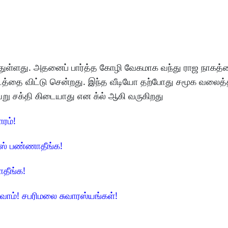
்துள்ளது. அதனைப் பார்த்த கோழி வேகமாக வந்து ராஜ நாகத்த
இடத்தை விட்டு சென்றது. இந்த வீடியோ தற்போது சமூக வலைத்
ேறு சக்தி கிடையாது என க்ல் ஆகி வருகிறது
ாரம்!
ிஸ் பண்ணாதீங்க!
ாதீங்க!
வோம்! சபரிமலை சுவாரஸ்யங்கள்!