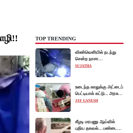
ோழி!!
TOP TRENDING
விண்வெளியில் நடந்து
சென்ற நாசா
விஞ்ஞானிகள்
SUJATHA
ஆய்வுப்பணி... சாதனை !
உடைந்த காலுக்கு அட்டைப்
பெட்டியால் கட்டு... அரசு
மருத்துவமனையில்
JAY GANESH
விநோத சிகிச்சை...
அதிர்ச்சி வீடியோ!
கீழடி மரபணு ஆய்வில்
புதிய தகவல்... பண்டைய