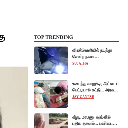
கு
TOP TRENDING
விண்வெளியில் நடந்து
சென்ற நாசா
விஞ்ஞானிகள்
SUJATHA
ஆய்வுப்பணி... சாதனை !
உடைந்த காலுக்கு அட்டைப்
பெட்டியால் கட்டு... அரசு
மருத்துவமனையில்
JAY GANESH
விநோத சிகிச்சை...
அதிர்ச்சி வீடியோ!
கீழடி மரபணு ஆய்வில்
புதிய தகவல்... பண்டைய