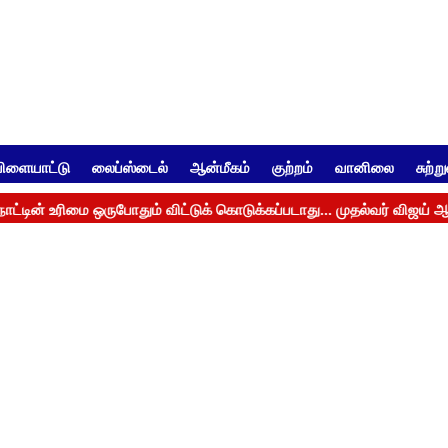
ிளையாட்டு
லைப்ஸ்டைல்
ஆன்மீகம்
குற்றம்
வானிலை
சுற்ற