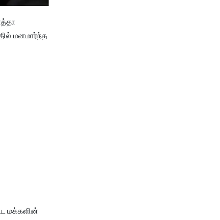
ாத்தா
ில் மனமார்ந்த
்ட மக்களின்