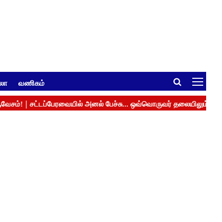
ுலா
வணிகம்