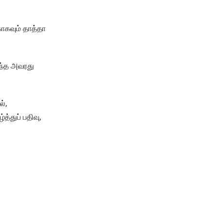
காகவும் தாத்தா
தந்த அவரது
்,
்துப் பதிவு,