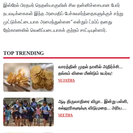
இஸ்ரேல் பிரதமர் நெதன்யாகுவின் சில தன்னிச்சையான போர்
நடவடிக்கைகள் இந்த அமைதிப் பேச்சுவார்த்தைகளுக்குச் சற்று
முட்டுக்கட்டையாக அமைந்துள்ளன" என்றும் ட்ரம்ப் தனது
நேர்காணலில் வெளிப்படையாகக் குற்றம் சாட்டியுள்ளார்.
TOP TRENDING
வாரத்தின் முதல் நாளில் அதிர்ச்சி...
தங்கம் விலை மீண்டும் உயர்வு!
SUJATHA
ஆடி திருவாதிரை விழா.. இன்று பள்ளி,
கல்லூரிகளுக்கு விடுமுறை... அரியலூர்
மாவட்ட ஆட்சியர் உத்தரவு!
SEETHA