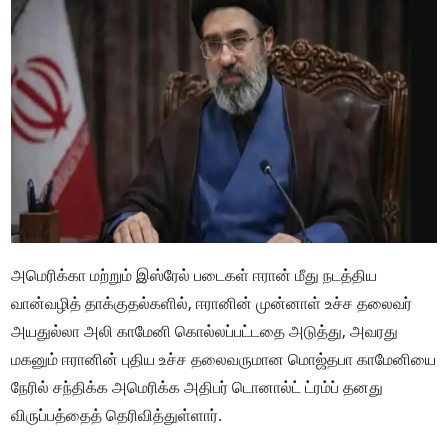
அமெரிக்கா மற்றும் இஸ்ரேல் படைகள் ஈரான் மீது நடத்திய
வான்வழித் தாக்குதல்களில், ஈரானின் முன்னாள் உச்ச தலைவர்
அயதுல்லா அலி காமேனி கொல்லப்பட்டதை அடுத்து, அவரது
மகனும் ஈரானின் புதிய உச்ச தலைவருமான மொஜ்தபா காமேனியை
நேரில் சந்திக்க அமெரிக்க அதிபர் டொனால்ட் ட்ரம்ப் தனது
விருப்பத்தைத் தெரிவித்துள்ளார்.