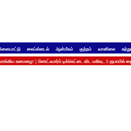
ிளையாட்டு
லைப்ஸ்டைல்
ஆன்மீகம்
குற்றம்
வானிலை
சுற்ற