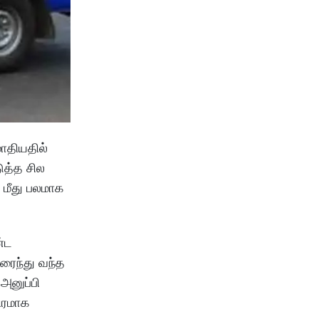
மோதியதில்
ுத்த சில
 மீது பலமாக
ண்ட
ிரைந்து வந்த
அனுப்பி
விரமாக