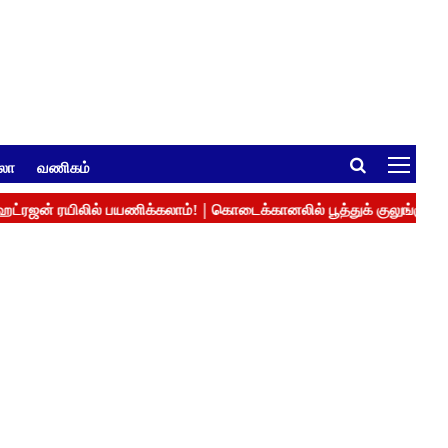
ுலா
வணிகம்