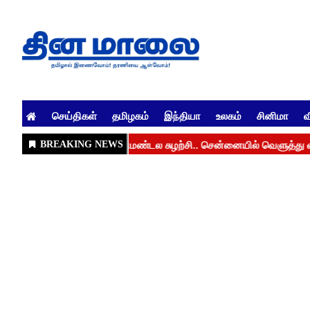
செய்திகள்
தமிழகம்
இந்தியா
உலகம்
சினிமா
வ