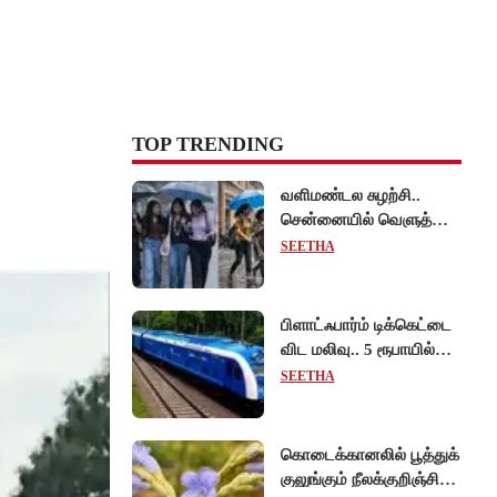
TOP TRENDING
வளிமண்டல சுழற்சி..
சென்னையில் வெளுத்து
வாங்கிய கனமழை!
SEETHA
பிளாட்ஃபார்ம் டிக்கெட்டை
விட மலிவு.. 5 ரூபாயில்
ஹைட்ரஜன் ரயிலில்
SEETHA
பயணிக்கலாம்!
கொடைக்கானலில் பூத்துக்
குலுங்கும் நீலக்குறிஞ்சி