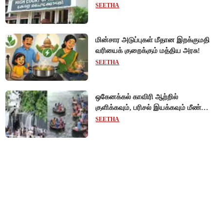
விடுப்பு - உயர்நீதிமன்றம் அதிரடி
SEETHA
உத்தரவு!
மின்சார அடுப்புகள் மீதான இறக்குமதி
வரியைக் குறைக்கும் மத்திய அரசு!
SEETHA
ஒகேனக்கல் காவிரி ஆற்றில்
குளிக்கவும், பரிசல் இயக்கவும் மீண்டும்
அனுமதி - சுற்றுலாப் பயணிகள்
SEETHA
மகிழ்ச்சி!