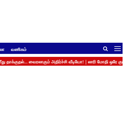
ுலா
வணிகம்