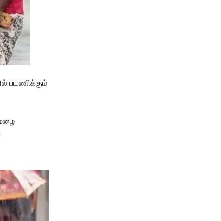
ில் பயணிக்கும்
கனமழை
ர