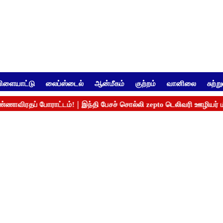
ிளையாட்டு
லைப்ஸ்டைல்
ஆன்மீகம்
குற்றம்
வானிலை
சுற்ற