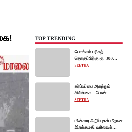
கை!
TOP TRENDING
பொங்கல் பரிசுத்
தொகுப்பிற்கு ரூ. 300
கோடி ஒதுக்கீடு:
SEETHA
அமைச்சர் தகவல்!
கர்ப்பப்பை அகற்றும்
சிகிச்சை... பெண்
ஊழியர்களுக்கு
SEETHA
சம்பளத்துடன் கூடிய
விடுப்பு - உயர்நீதிமன்றம்
அதிரடி உத்தரவு!
மின்சார அடுப்புகள் மீதான
இறக்குமதி வரியைக்