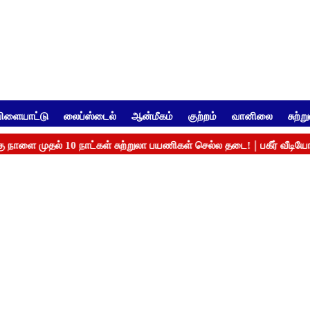
ிளையாட்டு
லைப்ஸ்டைல்
ஆன்மீகம்
குற்றம்
வானிலை
சுற்ற