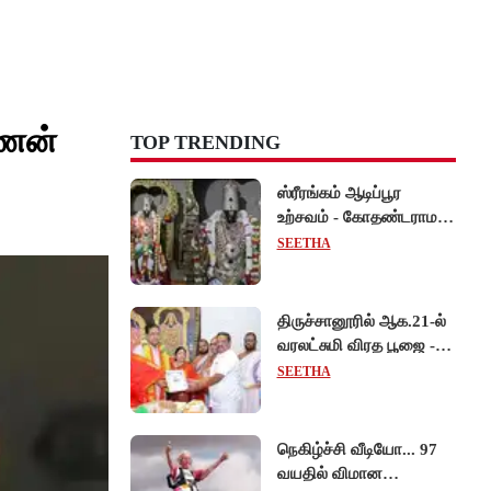
்ணன்
TOP TRENDING
ஸ்ரீரங்கம் ஆடிப்பூர
உற்சவம் - கோதண்டராமர்
திருக்கோலத்தில்
SEETHA
ஆண்டாள் நாச்சியார்!
திருச்சானூரில் ஆக.21-ல்
வரலட்சுமி விரத பூஜை -
தேவஸ்தான அறங்காவலர்
SEETHA
குழு தலைவருக்கு
முறைப்படி அழைப்பு!
நெகிழ்ச்சி வீடியோ... 97
வயதில் விமான