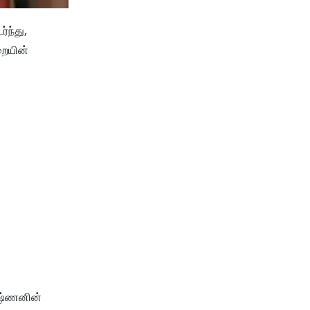
்ந்து,
றையின்
ருஷ்ணனின்