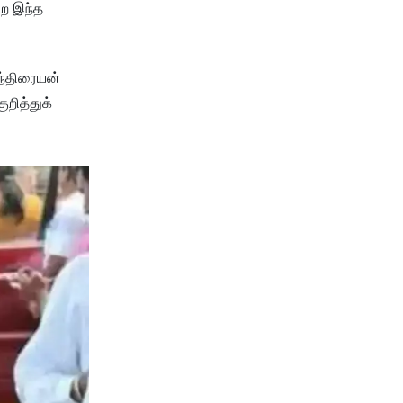
றை இந்த
ளந்திரையன்
றித்துக்