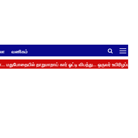
ுலா
வணிகம்