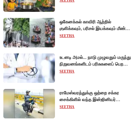
SEETHA
ஒகேனக்கல் காவிரி ஆற்றில்
குளிக்கவும், பரிசல் இயக்கவும் மீண்டும்
அனுமதி - சுற்றுலாப் பயணிகள்
SEETHA
மகிழ்ச்சி!
உடனடி அமல்... நாடு முழுவதும் மருந்து
நிறுவனங்களிடம் பரிசுகளைப் பெற
டாக்டர்களுக்குத் தடை!
SEETHA
ராமேஸ்வரத்துக்கு ஒற்றை சக்கர
சைக்கிளில் வந்த இன்ஜினியர்
- போதைக்கு எதிராக விழிப்புணர்வு!
SEETHA