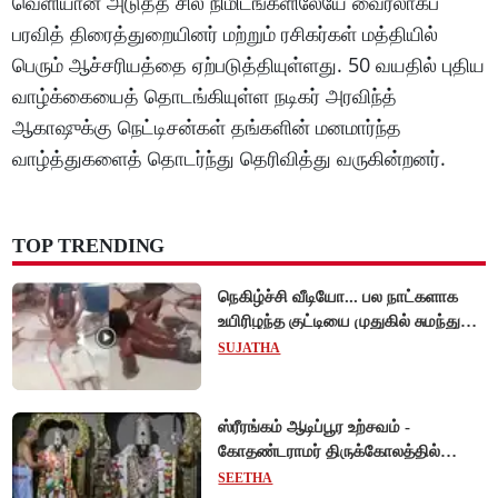
வெளியான அடுத்த சில நிமிடங்களிலேயே வைரலாகப்
பரவித் திரைத்துறையினர் மற்றும் ரசிகர்கள் மத்தியில்
பெரும் ஆச்சரியத்தை ஏற்படுத்தியுள்ளது. 50 வயதில் புதிய
வாழ்க்கையைத் தொடங்கியுள்ள நடிகர் அரவிந்த்
ஆகாஷுக்கு நெட்டிசன்கள் தங்களின் மனமார்ந்த
வாழ்த்துகளைத் தொடர்ந்து தெரிவித்து வருகின்றனர்.
TOP TRENDING
நெகிழ்ச்சி வீடியோ... பல நாட்களாக
உயிரிழந்த குட்டியை முதுகில் சுமந்து
நீந்திய டால்பின்... உலகை உலுக்கிய
SUJATHA
தாய்ப்பாசம் !
ஸ்ரீரங்கம் ஆடிப்பூர உற்சவம் -
கோதண்டராமர் திருக்கோலத்தில்
ஆண்டாள் நாச்சியார்!
SEETHA