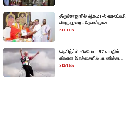
திருச்சானூரில் ஆக.21-ல் வரலட்சுமி
விரத பூஜை - தேவஸ்தான
அறங்காவலர் குழு தலைவருக்கு
SEETHA
முறைப்படி அழைப்பு!
நெகிழ்ச்சி வீடியோ... 97 வயதில்
விமான இறக்கையில் பயணித்து
கின்னஸ் சாதனை படைத்த பிரிட்டன்
SEETHA
பாட்டி!