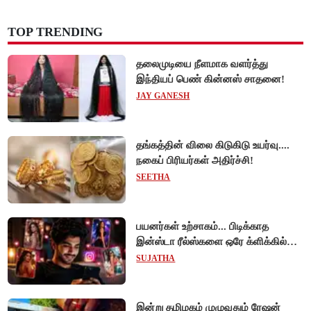
TOP TRENDING
தலைமுடியை நீளமாக வளர்த்து
இந்தியப் பெண் கின்னஸ் சாதனை!
JAY GANESH
தங்கத்தின் விலை கிடுகிடு உயர்வு....
நகைப் பிரியர்கள் அதிர்ச்சி!
SEETHA
பயனர்கள் உற்சாகம்... பிடிக்காத
இன்ஸ்டா ரீல்ஸ்களை ஒரே க்ளிக்கில்
மாற்றியமைக்கலாம்!
SUJATHA
இன்று தமிழகம் முழுவதும் ரேஷன்