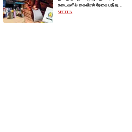
கடைகளில் கைவிரல் ரேகை பதிவு
சிறப்பு முகாம்!
SEETHA