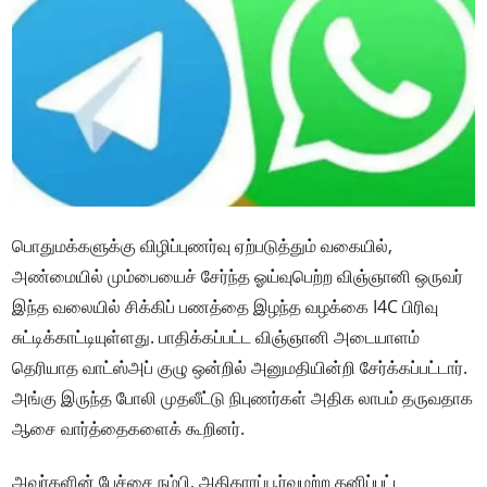
பொதுமக்களுக்கு விழிப்புணர்வு ஏற்படுத்தும் வகையில்,
அண்மையில் மும்பையைச் சேர்ந்த ஓய்வுபெற்ற விஞ்ஞானி ஒருவர்
இந்த வலையில் சிக்கிப் பணத்தை இழந்த வழக்கை I4C பிரிவு
சுட்டிக்காட்டியுள்ளது. பாதிக்கப்பட்ட விஞ்ஞானி அடையாளம்
தெரியாத வாட்ஸ்அப் குழு ஒன்றில் அனுமதியின்றி சேர்க்கப்பட்டார்.
அங்கு இருந்த போலி முதலீட்டு நிபுணர்கள் அதிக லாபம் தருவதாக
ஆசை வார்த்தைகளைக் கூறினர்.
அவர்களின் பேச்சை நம்பி, அதிகாரப்பூர்வமற்ற தனிப்பட்ட