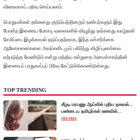
விரைவாகப் பதிவு செய்யலாம்.
பொதுமக்கள் தங்களது குடும்பத்தினரும் நண்பர்களும் இது
போன்ற இணைய மோசடி வலைகளில் விழுந்து தங்களது வாழ்நாள்
சேமிப்பை இழக்காமல் தடுப்பதற்காக, இந்த எச்சரிக்கை
ஆலோசனைகளை அவர்களிடமும் பகிர்ந்து விழிப்புணர்வை
ஏற்படுத்த வேண்டும் என்று மத்திய உள்துறை அமைச்சகத்தின்
இணையப் பாதுகாப்புப் பிரிவு கேட்டுக்கொண்டுள்ளது.
TOP TRENDING
கீழடி மரபணு ஆய்வில் புதிய தகவல்...
பண்டைய தமிழர்கள் உணவில்
அதிகளவு இறைச்சி பயன்பாடு!
SEETHA