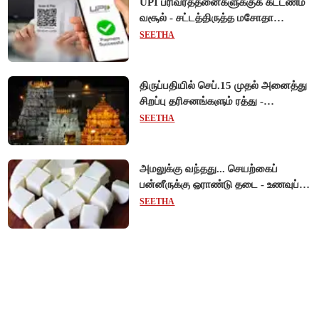
UPI பரிவர்த்தனைகளுக்குக் கட்டணம்
வசூல் - சட்டத்திருத்த மசோதா
நிறைவேற்றம்!
SEETHA
திருப்பதியில் செப்.15 முதல் அனைத்து
சிறப்பு தரிசனங்களும் ரத்து -
பிரம்மோற்சவத்திற்கான ஏற்பாடுகள்
SEETHA
தீவிரம்!
அமலுக்கு வந்தது... செயற்கைப்
பன்னீருக்கு ஓராண்டு தடை - உணவுப்
பாதுகாப்புத் துறை நடவடிக்கை!
SEETHA