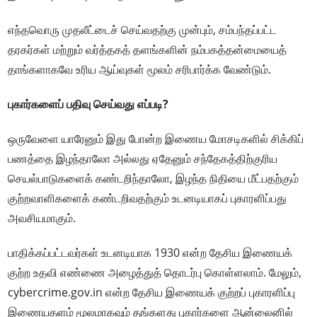
எந்தவொரு முதலீட்டைச் செய்வதற்கு முன்பும், சம்பந்தப்பட்ட
தரகர்கள் மற்றும் வர்த்தகத் தளங்களின் நம்பகத்தன்மையைத்
தாங்களாகவே உரிய ஆய்வுகள் மூலம் சரிபார்க்க வேண்டும்.
புகார்களைப் பதிவு செய்வது எப்படி?
ஒருவேளை யாரேனும் இது போன்ற இணைய மோசடிகளில் சிக்கிப்
பணத்தை இழந்தாலோ அல்லது ஏதேனும் சந்தேகத்திற்குரிய
செயல்பாடுகளைக் கண்டறிந்தாலோ, இழந்த நிதியை மீட்பதற்கும்
குற்றவாளிகளைக் கண்டறிவதற்கும் உடனடியாகப் புகாரளிப்பது
அவசியமாகும்.
பாதிக்கப்பட்டவர்கள் உடனடியாக 1930 என்ற தேசிய இணையக்
குற்ற உதவி எண்ணை அழைத்துத் தொடர்பு கொள்ளலாம். மேலும்,
cybercrime.gov.in என்ற தேசிய இணையக் குற்றப் புகாரளிப்பு
இணையதளம் மூலமாகவும் தங்களது புகார்களை ஆன்லைனில்