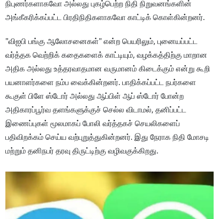
நிபுணர்களாகவோ அல்லது புகழ்பெற்ற நிதி நிறுவனங்களின்
அங்கீகரிக்கப்பட்ட பிரதிநிதிகளாகவோ காட்டிக் கொள்கின்றனர்.
"விஐபி பங்கு ஆலோசனைகள்" என்ற பெயரிலும், புனையப்பட்ட
வர்த்தக வெற்றிக் கதைகளைக் காட்டியும், வழக்கத்திற்கு மாறான
அதிக அல்லது உத்தரவாதமான வருமானம் கிடைக்கும் என்று கூறி
பயனாளர்களை நம்ப வைக்கின்றனர். பாதிக்கப்பட்ட நபர்களை
கூகுள் பிளே ஸ்டோர் அல்லது ஆப்பிள் ஆப் ஸ்டோர் போன்ற
அதிகாரப்பூர்வ தளங்களுக்குச் செல்ல விடாமல், தனிப்பட்ட
இணைப்புகள் மூலமாகப் போலி வர்த்தகச் செயலிகளைப்
பதிவிறக்கம் செய்ய வற்புறுத்துகின்றனர். இது நேராக நிதி மோசடி
மற்றும் தனிநபர் தரவு திருட்டிற்கு வழிவகுக்கிறது.