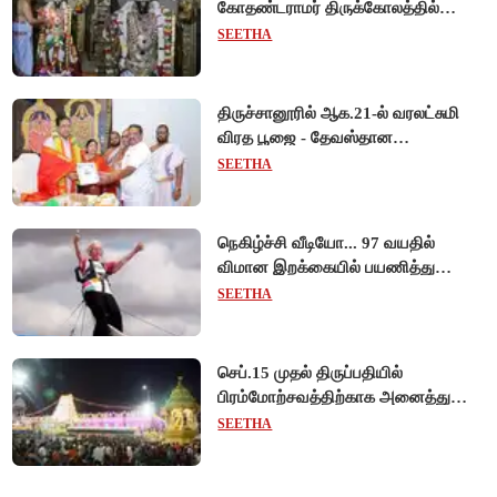
கோதண்டராமர் திருக்கோலத்தில்
ஆண்டாள் நாச்சியார்!
SEETHA
திருச்சானூரில் ஆக.21-ல் வரலட்சுமி
விரத பூஜை - தேவஸ்தான
அறங்காவலர் குழு தலைவருக்கு
SEETHA
முறைப்படி அழைப்பு!
நெகிழ்ச்சி வீடியோ... 97 வயதில்
விமான இறக்கையில் பயணித்து
கின்னஸ் சாதனை படைத்த பிரிட்டன்
SEETHA
பாட்டி!
செப்.15 முதல் திருப்பதியில்
பிரம்மோற்சவத்திற்காக அனைத்து
சிறப்பு தரிசனங்களும் ரத்து -
SEETHA
தேவஸ்தானம் முக்கிய அறிவிப்பு!