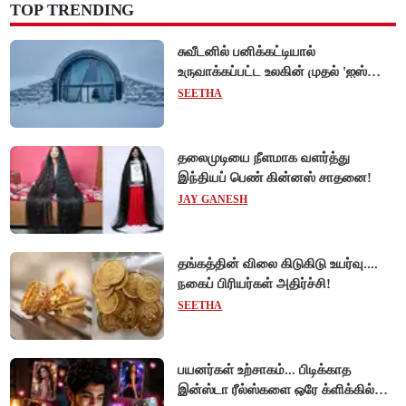
TOP TRENDING
சுவீடனில் பனிக்கட்டியால்
உருவாக்கப்பட்ட உலகின் முதல் 'ஐஸ்
ஓட்டல்'!
SEETHA
தலைமுடியை நீளமாக வளர்த்து
இந்தியப் பெண் கின்னஸ் சாதனை!
JAY GANESH
தங்கத்தின் விலை கிடுகிடு உயர்வு....
நகைப் பிரியர்கள் அதிர்ச்சி!
SEETHA
பயனர்கள் உற்சாகம்... பிடிக்காத
இன்ஸ்டா ரீல்ஸ்களை ஒரே க்ளிக்கில்