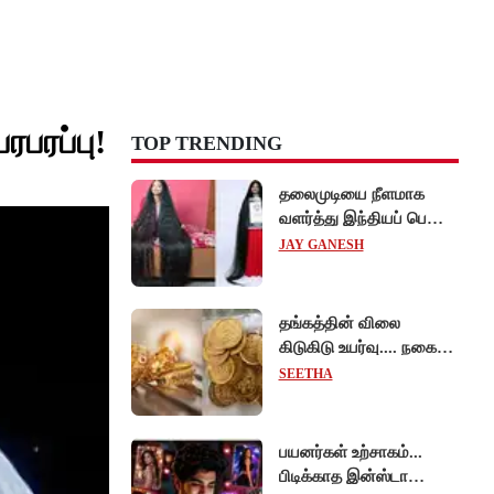
ரபரப்பு!
TOP TRENDING
தலைமுடியை நீளமாக
வளர்த்து இந்தியப் பெண்
கின்னஸ் சாதனை!
JAY GANESH
தங்கத்தின் விலை
கிடுகிடு உயர்வு.... நகைப்
பிரியர்கள் அதிர்ச்சி!
SEETHA
பயனர்கள் உற்சாகம்...
பிடிக்காத இன்ஸ்டா