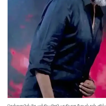
சென்னையின் மிக முக்கிய விஐபி பகுதியான போயஸ் கார்டனில் உள்