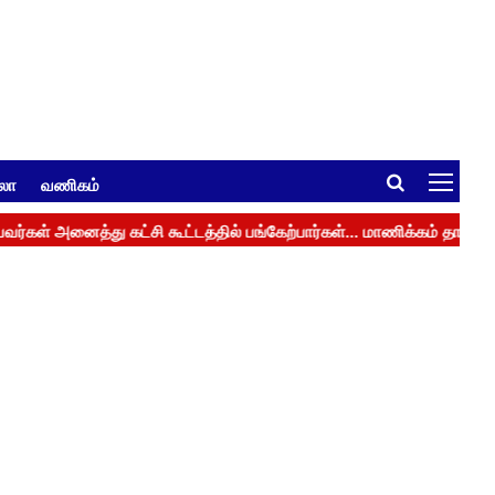
ுலா
வணிகம்