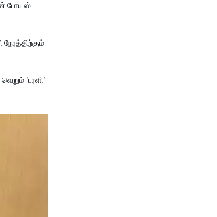
டன் போயஸ்
 நேரத்திற்கும்
ெறும் 'புரளி'