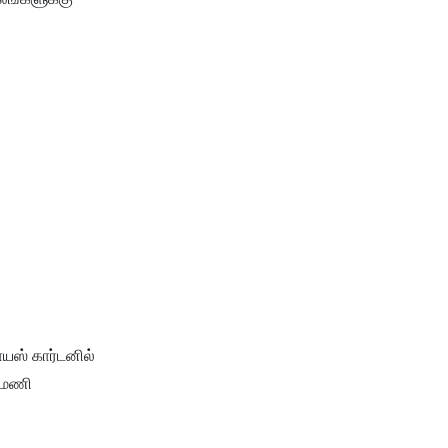
யஸ் கார்டனில்
ல மணி