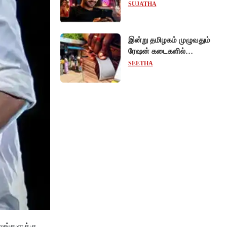
ரீல்ஸ்களை ஒரே க்ளிக்கில்
SUJATHA
மாற்றியமைக்கலாம்!
இன்று தமிழகம் முழுவதும்
ரேஷன் கடைகளில்
கைவிரல் ரேகை பதிவு
SEETHA
சிறப்பு முகாம்!
்லங்களுக்கு