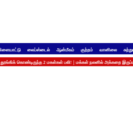
ிளையாட்டு
லைப்ஸ்டைல்
ஆன்மீகம்
குற்றம்
வானிலை
சுற்ற