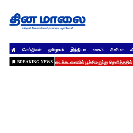
செய்திகள்
தமிழகம்
இந்தியா
உலகம்
சினிமா
வ