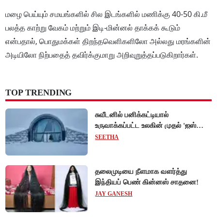
மழை பெய்யும் சமயங்களில் சில இடங்களில் மணிக்கு 40-50 கி.மீ
பலத்த காற்று வேகம் மற்றும் இடி-மின்னல் தாக்கக் கூடும்
என்பதால், பொதுமக்கள் திறந்தவெளிகளிலோ அல்லது மரங்களின்
அடியிலோ நிற்பதைத் தவிர்க்குமாறு அறிவுறுத்தப்படுகிறார்கள்.
TOP TRENDING
சுவீடனில் பனிக்கட்டியால்
உருவாக்கப்பட்ட உலகின் முதல் 'ஐஸ்
ஓட்டல்'!
SEETHA
தலைமுடியை நீளமாக வளர்த்து
இந்தியப் பெண் கின்னஸ் சாதனை!
JAY GANESH