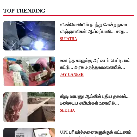
TOP TRENDING
விண்வெளியில் நடந்து சென்ற நாசா
விஞ்ஞானிகள் ஆய்வுப்பணி... சாதனை
!
SUJATHA
உடைந்த காலுக்கு அட்டைப் பெட்டியால்
கட்டு... அரசு மருத்துவமனையில்
விநோத சிகிச்சை... அதிர்ச்சி வீடியோ!
JAY GANESH
கீழடி மரபணு ஆய்வில் புதிய தகவல்...
பண்டைய தமிழர்கள் உணவில்
அதிகளவு இறைச்சி பயன்பாடு!
SEETHA
UPI பரிவர்த்தனைகளுக்குக் கட்டணம்