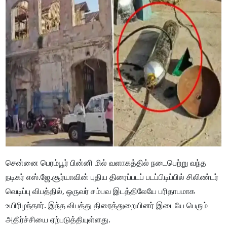
சென்னை பெரம்பூர் பின்னி மில் வளாகத்தில் நடைபெற்று வந்த
நடிகர் எஸ்.ஜே.சூர்யாவின் புதிய திரைப்படப் படப்பிடிப்பில் சிலிண்டர்
வெடிப்பு விபத்தில், ஒருவர் சம்பவ இடத்திலேயே பரிதாபமாக
உயிரிழந்தார். இந்த விபத்து திரைத்துறையினர் இடையே பெரும்
அதிர்ச்சியை ஏற்படுத்தியுள்ளது.