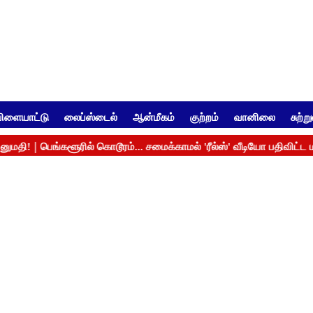
ிளையாட்டு
லைப்ஸ்டைல்
ஆன்மீகம்
குற்றம்
வானிலை
சுற்ற