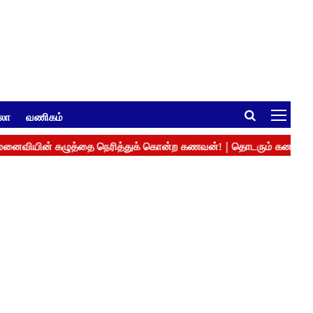
ுலா
வணிகம்