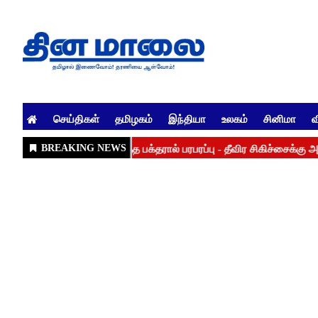
செய்திகள்
தமிழகம்
இந்தியா
உலகம்
சினிமா
வ