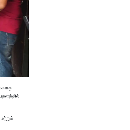
ங்களது
யதளத்தில்
மற்றும்