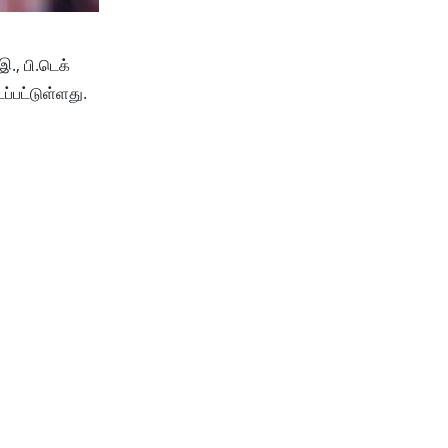
., பி.டெக்
்பட்டுள்ளது.