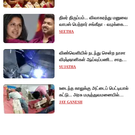
திடீர் திருப்பம்... விவாகரத்து மனுவை
வாபஸ் பெற்றார் சங்கீதா - வழக்கை
முடித்து வைத்தது செங்கல்பட்டு
SEETHA
நீதிமன்றம்!
விண்வெளியில் நடந்து சென்ற நாசா
விஞ்ஞானிகள் ஆய்வுப்பணி... சாதனை
!
SUJATHA
உடைந்த காலுக்கு அட்டைப் பெட்டியால்
கட்டு... அரசு மருத்துவமனையில்
விநோத சிகிச்சை... அதிர்ச்சி வீடியோ!
JAY GANESH