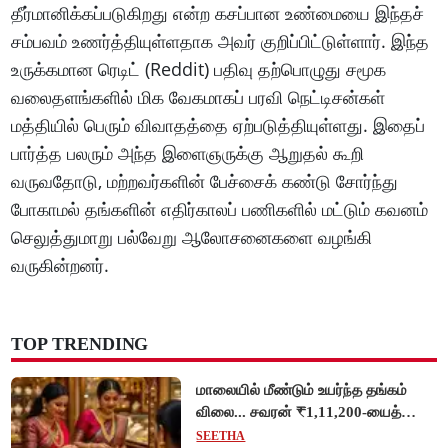
தீர்மானிக்கப்படுகிறது என்ற கசப்பான உண்மையை இந்தச்
சம்பவம் உணர்த்தியுள்ளதாக அவர் குறிப்பிட்டுள்ளார். இந்த
உருக்கமான ரெடிட் (Reddit) பதிவு தற்பொழுது சமூக
வலைதளங்களில் மிக வேகமாகப் பரவி நெட்டிசன்கள்
மத்தியில் பெரும் விவாதத்தை ஏற்படுத்தியுள்ளது. இதைப்
பார்த்த பலரும் அந்த இளைஞருக்கு ஆறுதல் கூறி
வருவதோடு, மற்றவர்களின் பேச்சைக் கண்டு சோர்ந்து
போகாமல் தங்களின் எதிர்காலப் பணிகளில் மட்டும் கவனம்
செலுத்துமாறு பல்வேறு ஆலோசனைகளை வழங்கி
வருகின்றனர்.
TOP TRENDING
மாலையில் மீண்டும் உயர்ந்த தங்கம்
விலை... சவரன் ₹1,11,200-யைத்
தொட்டது!
SEETHA