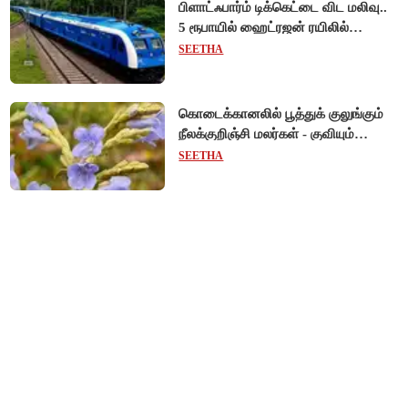
பிளாட்ஃபார்ம் டிக்கெட்டை விட மலிவு..
5 ரூபாயில் ஹைட்ரஜன் ரயிலில்
பயணிக்கலாம்!
SEETHA
கொடைக்கானலில் பூத்துக் குலுங்கும்
நீலக்குறிஞ்சி மலர்கள் - குவியும்
சுற்றுலாப் பயணிகள்!
SEETHA