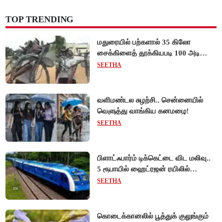
TOP TRENDING
மதுரையில் பற்களால் 35 கிலோ
சைக்கிளைத் தூக்கியபடி 100 அடி
நடந்து சென்று முன்னாள் ராணுவ வீரர்
SEETHA
சாதனை!
வளிமண்டல சுழற்சி.. சென்னையில்
வெளுத்து வாங்கிய கனமழை!
SEETHA
பிளாட்ஃபார்ம் டிக்கெட்டை விட மலிவு..
5 ரூபாயில் ஹைட்ரஜன் ரயிலில்
பயணிக்கலாம்!
SEETHA
கொடைக்கானலில் பூத்துக் குலுங்கும்