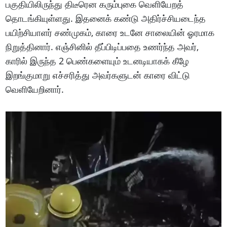
பகுதியிலிருந்து திடீரென கரும்புகை வெளியேறத்
தொடங்கியுள்ளது. இதனைக் கண்டு அதிர்ச்சியடைந்த
பயிற்சியாளர் சண்முகம், காரை உடனே சாலையின் ஓரமாக
நிறுத்தினார். எஞ்சினில் தீப்பிடிப்பதை உணர்ந்த அவர்,
காரில் இருந்த 2 பெண்களையும் உடனடியாகக் கீழே
இறங்குமாறு எச்சரித்து அவர்களுடன் காரை விட்டு
வெளியேறினார்.