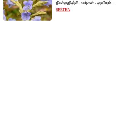
நீலக்குறிஞ்சி மலர்கள் - குவியும்
சுற்றுலாப் பயணிகள்!
SEETHA