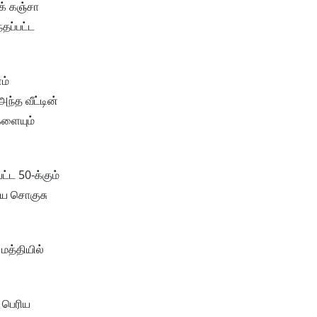
கக் கஞ்சா
தப்பட்ட
ம்
ந்த வீட்டின்
களையும்
ட்ட 50-க்கும்
கிய சொகுசு
மத்தியில்
 பெரிய