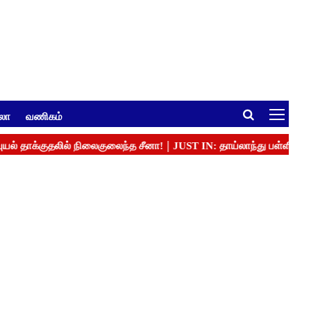
ுலா
வணிகம்