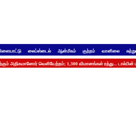
ிளையாட்டு
லைப்ஸ்டைல்
ஆன்மீகம்
குற்றம்
வானிலை
சுற்ற