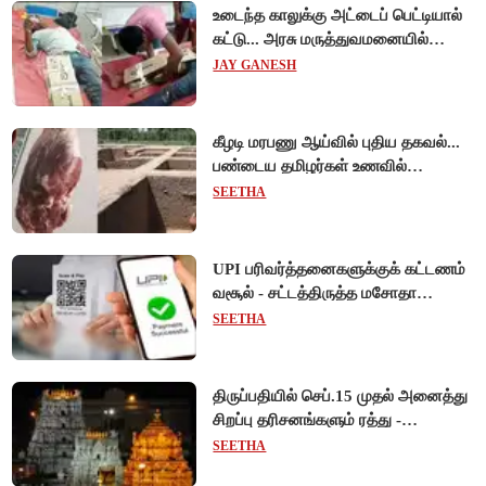
உடைந்த காலுக்கு அட்டைப் பெட்டியால்
கட்டு... அரசு மருத்துவமனையில்
விநோத சிகிச்சை... அதிர்ச்சி வீடியோ!
JAY GANESH
கீழடி மரபணு ஆய்வில் புதிய தகவல்...
பண்டைய தமிழர்கள் உணவில்
அதிகளவு இறைச்சி பயன்பாடு!
SEETHA
UPI பரிவர்த்தனைகளுக்குக் கட்டணம்
வசூல் - சட்டத்திருத்த மசோதா
நிறைவேற்றம்!
SEETHA
திருப்பதியில் செப்.15 முதல் அனைத்து
சிறப்பு தரிசனங்களும் ரத்து -
பிரம்மோற்சவத்திற்கான ஏற்பாடுகள்
SEETHA
தீவிரம்!