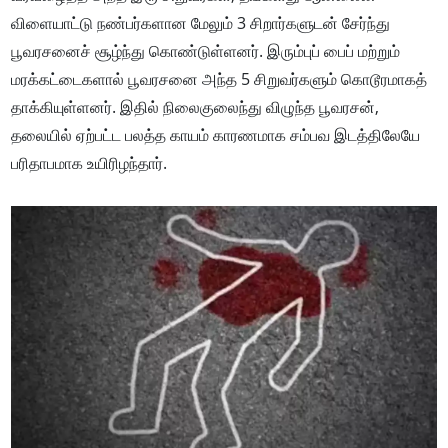
விளையாட்டு நண்பர்களான மேலும் 3 சிறார்களுடன் சேர்ந்து
பூவரசனைச் சூழ்ந்து கொண்டுள்ளனர். இரும்புப் பைப் மற்றும்
மரக்கட்டைகளால் பூவரசனை அந்த 5 சிறுவர்களும் கொடூரமாகத்
தாக்கியுள்ளனர். இதில் நிலைகுலைந்து விழுந்த பூவரசன்,
தலையில் ஏற்பட்ட பலத்த காயம் காரணமாக சம்பவ இடத்திலேயே
பரிதாபமாக உயிரிழந்தார்.