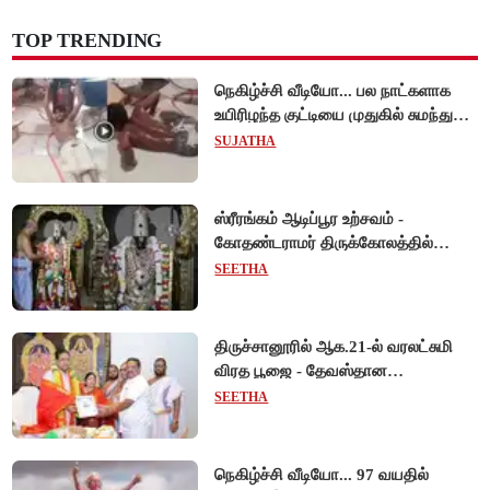
TOP TRENDING
நெகிழ்ச்சி வீடியோ... பல நாட்களாக
உயிரிழந்த குட்டியை முதுகில் சுமந்து
நீந்திய டால்பின்... உலகை உலுக்கிய
SUJATHA
தாய்ப்பாசம் !
ஸ்ரீரங்கம் ஆடிப்பூர உற்சவம் -
கோதண்டராமர் திருக்கோலத்தில்
ஆண்டாள் நாச்சியார்!
SEETHA
திருச்சானூரில் ஆக.21-ல் வரலட்சுமி
விரத பூஜை - தேவஸ்தான
அறங்காவலர் குழு தலைவருக்கு
SEETHA
முறைப்படி அழைப்பு!
நெகிழ்ச்சி வீடியோ... 97 வயதில்