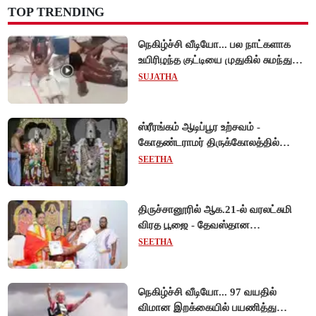
TOP TRENDING
நெகிழ்ச்சி வீடியோ... பல நாட்களாக
உயிரிழந்த குட்டியை முதுகில் சுமந்து
நீந்திய டால்பின்... உலகை உலுக்கிய
SUJATHA
தாய்ப்பாசம் !
ஸ்ரீரங்கம் ஆடிப்பூர உற்சவம் -
கோதண்டராமர் திருக்கோலத்தில்
ஆண்டாள் நாச்சியார்!
SEETHA
திருச்சானூரில் ஆக.21-ல் வரலட்சுமி
விரத பூஜை - தேவஸ்தான
அறங்காவலர் குழு தலைவருக்கு
SEETHA
முறைப்படி அழைப்பு!
நெகிழ்ச்சி வீடியோ... 97 வயதில்
விமான இறக்கையில் பயணித்து