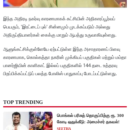
இந்த அதிரடி நகர்வு காரணமாகக் கட்சியின் அதிகாரப்பூர்வப்
பெயரும், 'இரட்டைப் புல்' சின்னமும் முடக்கப்படும் அல்லது
அதிருப்தியாளர்கள் கைக்கு மாறும் ஆபத்து உருவாகியுள்ளது.
ஆளுங்கட்சிக்குள்ளேயே ஏற்பட்டுள்ள இந்த அசாதாரணப் பிளவு
காரணமாக, கொல்கத்தா நகரின் முக்கியப் பகுதிகள் மற்றும் மம்தா
பானர்ஜியின் காளிகாட் இல்லப் பகுதிகளில் 144 தடை உத்தரவு
பிறப்பிக்கப்பட்டுப் பலத்த போலிஸ் பாதுகாப்பு போடப்பட்டுள்ளது.
TOP TRENDING
பொங்கல் பரிசுத் தொகுப்பிற்கு ரூ. 300
கோடி ஒதுக்கீடு: அமைச்சர் தகவல்!
SEETHA