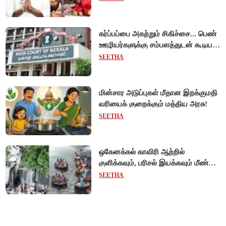
கர்ப்பப்பை அகற்றும் சிகிச்சை... பெண்
ஊழியர்களுக்கு சம்பளத்துடன் கூடிய
விடுப்பு - உயர்நீதிமன்றம் அதிரடி
SEETHA
உத்தரவு!
மின்சார அடுப்புகள் மீதான இறக்குமதி
வரியைக் குறைக்கும் மத்திய அரசு!
SEETHA
ஒகேனக்கல் காவிரி ஆற்றில்
குளிக்கவும், பரிசல் இயக்கவும் மீண்டும்
அனுமதி - சுற்றுலாப் பயணிகள்
SEETHA
மகிழ்ச்சி!