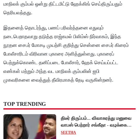
மாநிலக் கும்பல் ஒன்று திட்டமிட்டு ஹேக்கிங் செய்திருப்பதும்
தெரியவந்தது.
இதனைத் தொடர்ந்து, பணப் பரிவர்த்தனை எதுவும்
நடைபெறாதவாறு தடுத்த ராஜ்கமல் பிலிம்ஸ் நிர்வாகம், இந்த
நூதன சைபர் மோசடி முயற்சி குறித்து சென்னை சைபர் கிரைம்
போலீசாரிடம் விரிவான புகாரை அளித்துள்ளது. புகாரைப்
பெற்றுக்கொண்ட தனிப்படை போலீசார், ஹேக் செய்யப்பட்ட
எண்கள் மற்றும் அந்த வட மாநிலக் கும்பலின் ஐபி
முகவரிகளை வைத்துத் தீவிரமாகத் தேடி வருகின்றனர்.
TOP TRENDING
திடீர் திருப்பம்... விவாகரத்து மனுவை
வாபஸ் பெற்றார் சங்கீதா - வழக்கை
முடித்து வைத்தது செங்கல்பட்டு
SEETHA
நீதிமன்றம்!