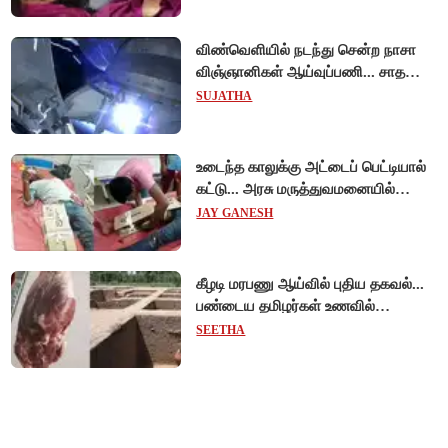
விண்வெளியில் நடந்து சென்ற நாசா
விஞ்ஞானிகள் ஆய்வுப்பணி... சாதனை
!
SUJATHA
உடைந்த காலுக்கு அட்டைப் பெட்டியால்
கட்டு... அரசு மருத்துவமனையில்
விநோத சிகிச்சை... அதிர்ச்சி வீடியோ!
JAY GANESH
கீழடி மரபணு ஆய்வில் புதிய தகவல்...
பண்டைய தமிழர்கள் உணவில்
அதிகளவு இறைச்சி பயன்பாடு!
SEETHA