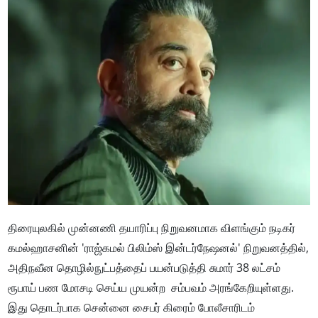
திரையுலகில் முன்னணி தயாரிப்பு நிறுவனமாக விளங்கும் நடிகர்
கமல்ஹாசனின் 'ராஜ்கமல் பிலிம்ஸ் இன்டர்நேஷனல்' நிறுவனத்தில்,
அதிநவீன தொழில்நுட்பத்தைப் பயன்படுத்தி சுமார் 38 லட்சம்
ரூபாய் பண மோசடி செய்ய முயன்ற சம்பவம் அரங்கேறியுள்ளது.
இது தொடர்பாக சென்னை சைபர் கிரைம் போலீசாரிடம்