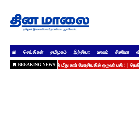
செய்திகள்
தமிழகம்
இந்தியா
உலகம்
சினிமா
வ