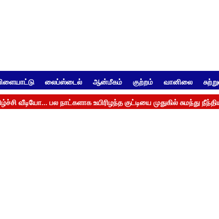
ிளையாட்டு
லைப்ஸ்டைல்
ஆன்மீகம்
குற்றம்
வானிலை
சுற்ற