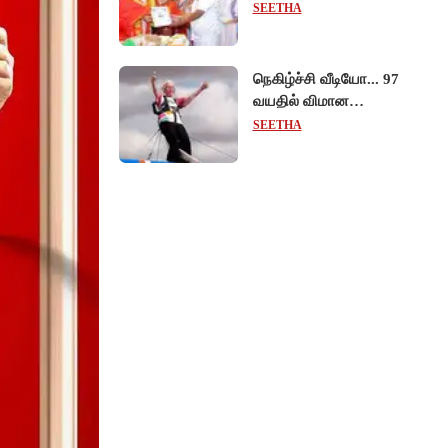
தேவஸ்தான அறங்காவலர்
SEETHA
குழு தலைவருக்கு
முறைப்படி அழைப்பு!
நெகிழ்ச்சி வீடியோ... 97
வயதில் விமான
இறக்கையில் பயணித்து
SEETHA
கின்னஸ் சாதனை
படைத்த பிரிட்டன் பாட்டி!