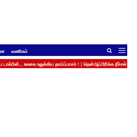
ுலா
வணிகம்