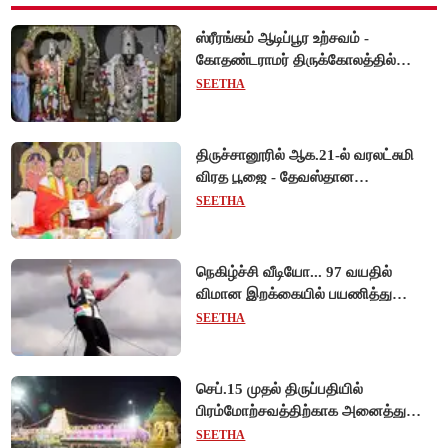
ஸ்ரீரங்கம் ஆடிப்பூர உற்சவம் -
கோதண்டராமர் திருக்கோலத்தில்
ஆண்டாள் நாச்சியார்!
SEETHA
திருச்சானூரில் ஆக.21-ல் வரலட்சுமி
விரத பூஜை - தேவஸ்தான
அறங்காவலர் குழு தலைவருக்கு
SEETHA
முறைப்படி அழைப்பு!
நெகிழ்ச்சி வீடியோ... 97 வயதில்
விமான இறக்கையில் பயணித்து
கின்னஸ் சாதனை படைத்த பிரிட்டன்
SEETHA
பாட்டி!
செப்.15 முதல் திருப்பதியில்
பிரம்மோற்சவத்திற்காக அனைத்து
சிறப்பு தரிசனங்களும் ரத்து -
SEETHA