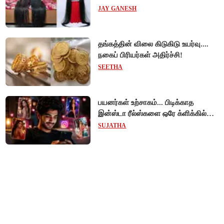
JAY GANESH
தங்கத்தின் விலை கிடுகிடு உயர்வு....
நகைப் பிரியர்கள் அதிர்ச்சி!
SEETHA
பயனர்கள் உற்சாகம்... பிடிக்காத
இன்ஸ்டா ரீல்ஸ்களை ஒரே க்ளிக்கில்
மாற்றியமைக்கலாம்!
SUJATHA