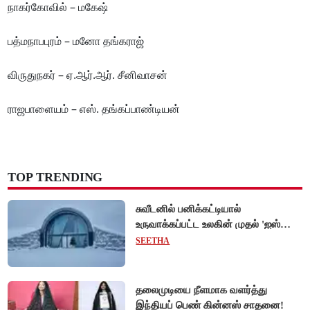
நாகர்கோவில் – மகேஷ்
பத்மநாபபுரம் – மனோ தங்கராஜ்
விருதுநகர் – ஏ.ஆர்.ஆர். சீனிவாசன்
ராஜபாளையம் – எஸ். தங்கப்பாண்டியன்
TOP TRENDING
சுவீடனில் பனிக்கட்டியால்
உருவாக்கப்பட்ட உலகின் முதல் 'ஐஸ்
ஓட்டல்'!
SEETHA
தலைமுடியை நீளமாக வளர்த்து
இந்தியப் பெண் கின்னஸ் சாதனை!