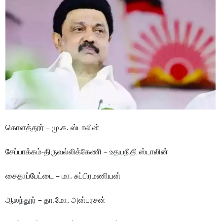
கொளத்தூர் – மு.க. ஸ்டாலின்
சேப்பாக்கம்-திருவல்லிக்கேணி – உதயநிதி ஸ்டாலின்
சைதாப்பேட்டை – மா. சுப்பிரமணியன்
ஆலந்தூர் – தா.மோ. அன்பரசன்