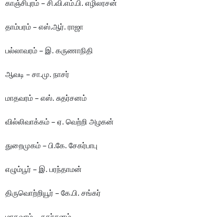
காஞ்சிபுரம் – சி.வி.எம்.பி. எழிலரசன்
தாம்பரம் – எஸ்.ஆர். ராஜா
பல்லாவரம் – இ. கருணாநிதி
ஆவடி – சா.மு. நாசர்
மாதவரம் – எஸ். சுதர்சனம்
வில்லிவாக்கம் – ஏ. வெற்றி அழகன்
துறைமுகம் – பி.கே. சேகர்பாபு
எழும்பூர் – இ. பரந்தாமன்
திருவொற்றியூர் – கே.பி. சங்கர்
மாதவரம் – சுதர்சனம்