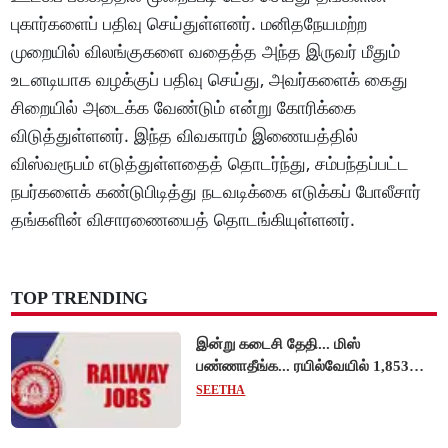
புகார்களைப் பதிவு செய்துள்ளனர். மனிதநேயமற்ற
முறையில் விலங்குகளை வதைத்த அந்த இருவர் மீதும்
உடனடியாக வழக்குப் பதிவு செய்து, அவர்களைக் கைது
சிறையில் அடைக்க வேண்டும் என்று கோரிக்கை
விடுத்துள்ளனர். இந்த விவகாரம் இணையத்தில்
விஸ்வரூபம் எடுத்துள்ளதைத் தொடர்ந்து, சம்பந்தப்பட்ட
நபர்களைக் கண்டுபிடித்து நடவடிக்கை எடுக்கப் போலீசார்
தங்களின் விசாரணையைத் தொடங்கியுள்ளனர்.
TOP TRENDING
இன்று கடைசி தேதி... மிஸ்
பண்ணாதீங்க... ரயில்வேயில் 1,853
அப்ரண்டிஸ் பணியிடங்களுக்கு
SEETHA
விண்ணப்பங்கள் வரவேற்பு!