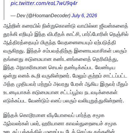
pic.twitter.com/eaL7wU9q4r
— Dev (@HoomanDecoder)
July 6, 2026
ஆற்றின் கரையில் நின்றுகொண்டு வாயில்லா ஜீவன்களைத்
தூக்கி எறியும் இந்த விபரீதக் காட்சி, பார்ப்போரின் நெஞ்சில்
ஆத்திரத்தையும் மிகுந்த வேதனையையும் ஏற்படுத்தி
வருகிறது. இந்தச் சம்பவத்திற்கு இணையவாசிகள் பலரும்
தங்களது கடுமையான கண்டனங்களைத் தெரிவித்து,
இந்த அநாகரிகமான செயல் தண்டிக்கப்பட வேண்டிய
ஒன்று எனக் கூறி வருகின்றனர். மேலும் குற்றம் சாட்டப்பட்ட
அந்த முதியவர் மற்றும் அவரது பேரன் ஆகிய இருவர் மீதும்
உடனடியாகக் கடுமையான சட்டப்பூர்வ நடவடிக்கைகள்
எடுக்கப்பட வேண்டும் எனப் பலரும் வலியுறுத்துகின்றனர்.
இந்தக் கொடூரமான வீடியோவைப் பார்த்த சமூக
ஆர்வலர்கள் பலர், ஹரியானா காவல்துறையைச் சமூக
ஊடகப் பக்கத்தில் முறைப்படி டேக் செய்து தங்களின்