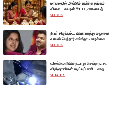
மாலையில் மீண்டும் உயர்ந்த தங்கம்
விலை... சவரன் ₹1,11,200-யைத்
தொட்டது!
SEETHA
திடீர் திருப்பம்... விவாகரத்து மனுவை
வாபஸ் பெற்றார் சங்கீதா - வழக்கை
முடித்து வைத்தது செங்கல்பட்டு
SEETHA
நீதிமன்றம்!
விண்வெளியில் நடந்து சென்ற நாசா
விஞ்ஞானிகள் ஆய்வுப்பணி... சாதனை
!
SUJATHA