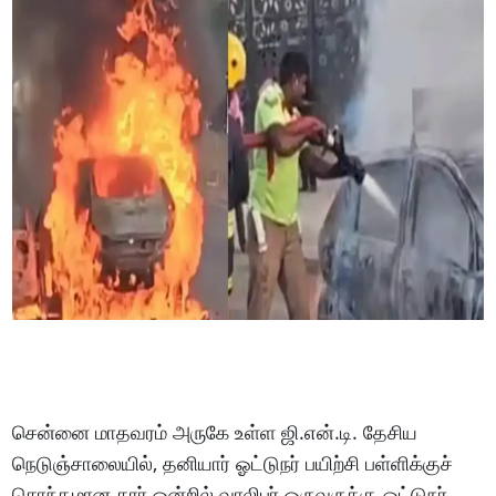
சென்னை மாதவரம் அருகே உள்ள ஜி.என்.டி. தேசிய
நெடுஞ்சாலையில், தனியார் ஓட்டுநர் பயிற்சி பள்ளிக்குச்
சொந்தமான கார் ஒன்றில் வாலிபர் ஒருவருக்கு ஓட்டுநர்