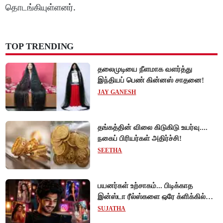
தொடங்கியுள்ளனர்.
TOP TRENDING
தலைமுடியை நீளமாக வளர்த்து
இந்தியப் பெண் கின்னஸ் சாதனை!
JAY GANESH
தங்கத்தின் விலை கிடுகிடு உயர்வு....
நகைப் பிரியர்கள் அதிர்ச்சி!
SEETHA
பயனர்கள் உற்சாகம்... பிடிக்காத
இன்ஸ்டா ரீல்ஸ்களை ஒரே க்ளிக்கில்
மாற்றியமைக்கலாம்!
SUJATHA