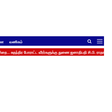
ுலா
வணிகம்