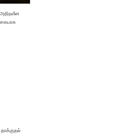
ன அதிநவீன
ிக்கையாக
தாக்குதல்