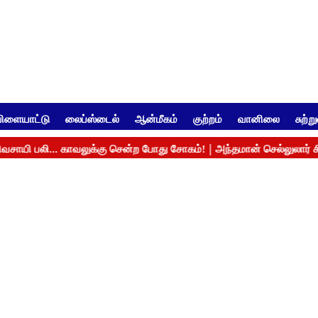
ிளையாட்டு
லைப்ஸ்டைல்
ஆன்மீகம்
குற்றம்
வானிலை
சுற்ற