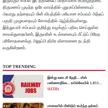
இருவரும் சம்பவ இடத்திலேயே பரிதாபமாக உயிரிழந்தனர்.
திருமணம் முடிந்த ஒரே வாரத்தில் புதுமாப்பிள்ளையும்
அவரது தந்தையும் மின் விபத்தில் பலியான சம்பவம் அந்தப்
பகுதி முழுவதையும் சோகத்தில் ஆழ்த்தியுள்ளது.
இத்துயரச் சம்பவம் குறித்து வழக்குப் பதிவு செய்துள்ள
காவல்துறையினர், இருவரின் உடல்களையும் மீட்டுப் பிரேத
பரிசோதனைக்கு அனுப்பி தீவிர விசாரணை நடத்தி
வருகின்றனர்.
TOP TRENDING
இன்று கடைசி தேதி... மிஸ்
பண்ணாதீங்க... ரயில்வேயில் 1,853
அப்ரண்டிஸ் பணியிடங்களுக்கு
SEETHA
விண்ணப்பங்கள் வரவேற்பு!
மாலையில் மீண்டும் உயர்ந்த தங்கம்