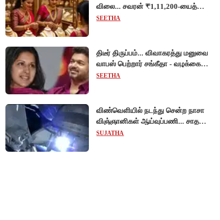
விலை... சவரன் ₹1,11,200-யைத்
தொட்டது!
SEETHA
திடீர் திருப்பம்... விவாகரத்து மனுவை
வாபஸ் பெற்றார் சங்கீதா - வழக்கை
முடித்து வைத்தது செங்கல்பட்டு
SEETHA
நீதிமன்றம்!
விண்வெளியில் நடந்து சென்ற நாசா
விஞ்ஞானிகள் ஆய்வுப்பணி... சாதனை
!
SUJATHA