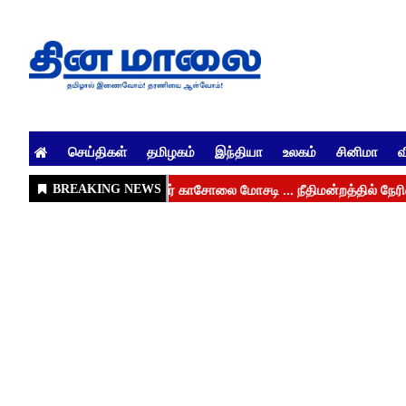
செய்திகள்
தமிழகம்
இந்தியா
உலகம்
சினிமா
வ