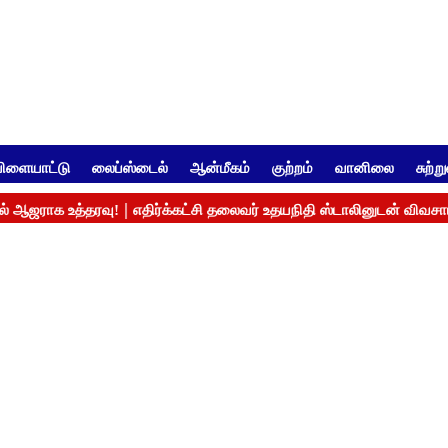
ிளையாட்டு
லைப்ஸ்டைல்
ஆன்மீகம்
குற்றம்
வானிலை
சுற்ற