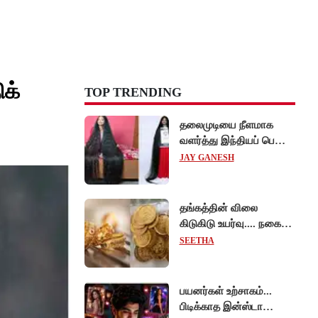
ிக்
TOP TRENDING
தலைமுடியை நீளமாக
வளர்த்து இந்தியப் பெண்
கின்னஸ் சாதனை!
JAY GANESH
தங்கத்தின் விலை
கிடுகிடு உயர்வு.... நகைப்
பிரியர்கள் அதிர்ச்சி!
SEETHA
பயனர்கள் உற்சாகம்...
பிடிக்காத இன்ஸ்டா