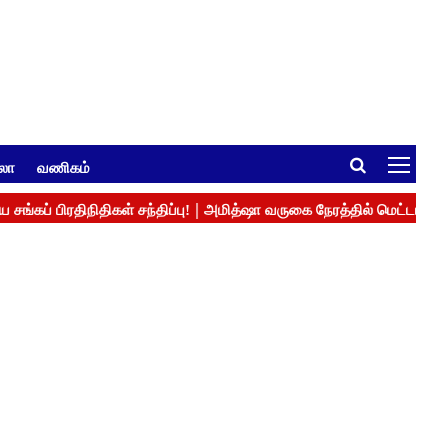
ுலா
வணிகம்