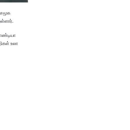
 சமூக
ள்ளார்.
பாண்டியா
திகள் உலா