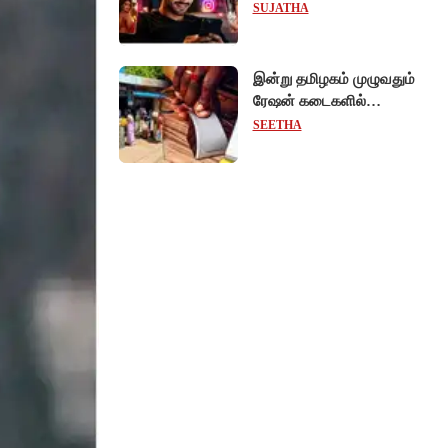
ரீல்ஸ்களை ஒரே க்ளிக்கில்
SUJATHA
மாற்றியமைக்கலாம்!
இன்று தமிழகம் முழுவதும்
ரேஷன் கடைகளில்
கைவிரல் ரேகை பதிவு
SEETHA
சிறப்பு முகாம்!