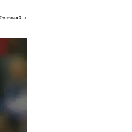
லது ஆலோசனையோ