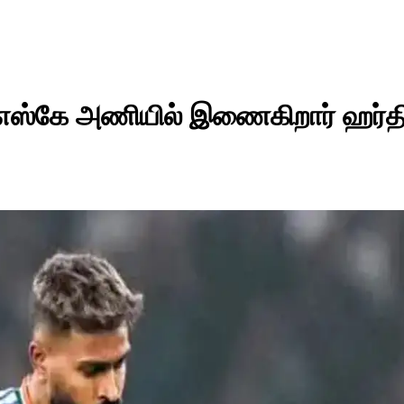
. சிஎஸ்கே அணியில் இணைகிறார் ஹர்த