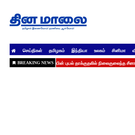
செய்திகள்
தமிழகம்
இந்தியா
உலகம்
சினிமா
வ