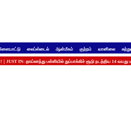
ிளையாட்டு
லைப்ஸ்டைல்
ஆன்மீகம்
குற்றம்
வானிலை
சுற்ற