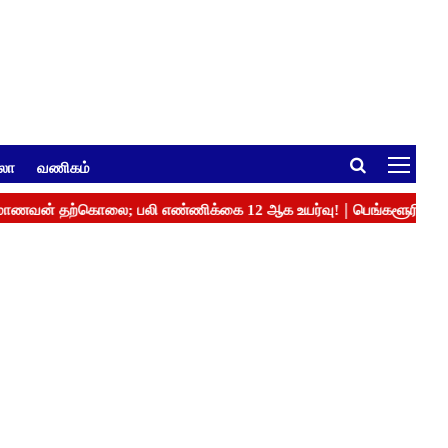
ுலா
வணிகம்