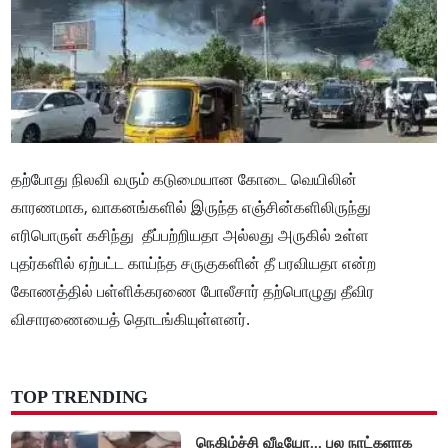
தற்போது நிலவி வரும் கடுமையான கோடை வெயிலின்
காரணமாக, வாகனங்களில் இருந்த எஞ்சின்களிலிருந்து
எரிபொருள் கசிந்து தீப்பற்றியதா அல்லது அருகில் உள்ள
புதர்களில் ஏற்பட்ட காய்ந்த சருகுகளின் தீ பரவியதா என்ற
கோணத்தில் பள்ளிக்கரணை போலீசார் தற்பொழுது தீவிர
விசாரணையைத் தொடங்கியுள்ளனர்.
TOP TRENDING
நெகிழ்ச்சி வீடியோ... பல நாட்களாக