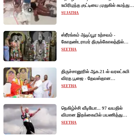
உயிரிழந்த குட்டியை முதுகில் சுமந்து
நீந்திய டால்பின்... உலகை உலுக்கிய
SUJATHA
தாய்ப்பாசம் !
ஸ்ரீரங்கம் ஆடிப்பூர உற்சவம் -
கோதண்டராமர் திருக்கோலத்தில்
ஆண்டாள் நாச்சியார்!
SEETHA
திருச்சானூரில் ஆக.21-ல் வரலட்சுமி
விரத பூஜை - தேவஸ்தான
அறங்காவலர் குழு தலைவருக்கு
SEETHA
முறைப்படி அழைப்பு!
நெகிழ்ச்சி வீடியோ... 97 வயதில்
விமான இறக்கையில் பயணித்து
கின்னஸ் சாதனை படைத்த பிரிட்டன்
SEETHA
பாட்டி!