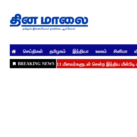
செய்திகள்
தமிழகம்
இந்தியா
உலகம்
சினிமா
வ