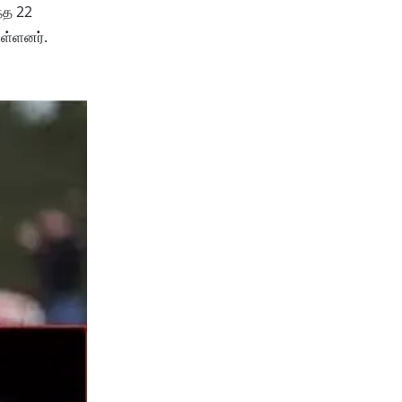
்த 22
ுள்ளனர்.