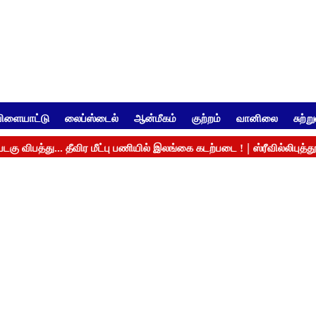
ிளையாட்டு
லைப்ஸ்டைல்
ஆன்மீகம்
குற்றம்
வானிலை
சுற்ற