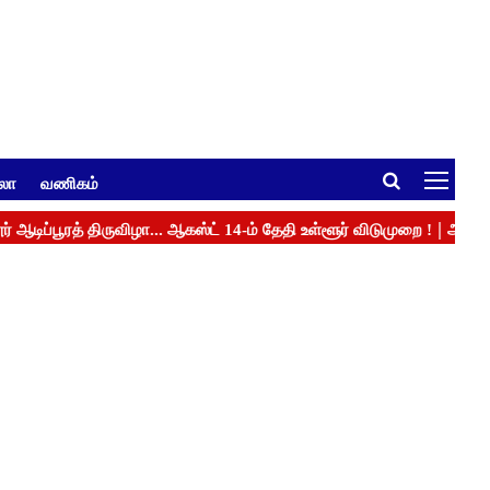
ுலா
வணிகம்