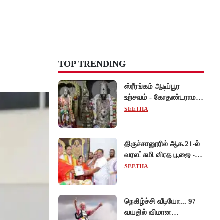
TOP TRENDING
ஸ்ரீரங்கம் ஆடிப்பூர
உற்சவம் - கோதண்டராமர்
திருக்கோலத்தில்
SEETHA
ஆண்டாள் நாச்சியார்!
திருச்சானூரில் ஆக.21-ல்
வரலட்சுமி விரத பூஜை -
தேவஸ்தான அறங்காவலர்
SEETHA
குழு தலைவருக்கு
முறைப்படி அழைப்பு!
நெகிழ்ச்சி வீடியோ... 97
வயதில் விமான