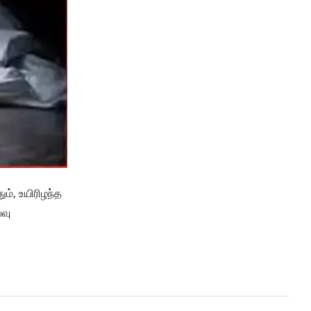
ம், உயிரிழந்த
்வு