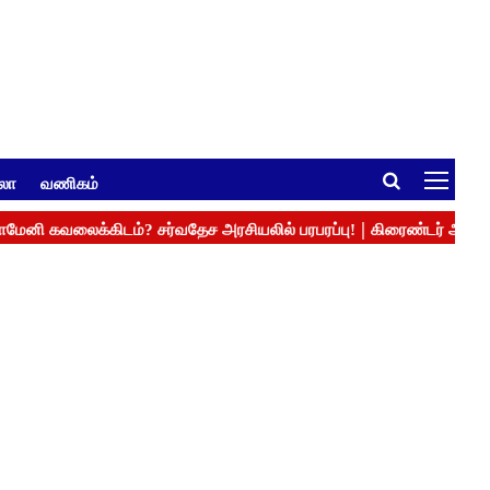
ுலா
வணிகம்