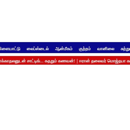
ிளையாட்டு
லைப்ஸ்டைல்
ஆன்மீகம்
குற்றம்
வானிலை
சுற்ற