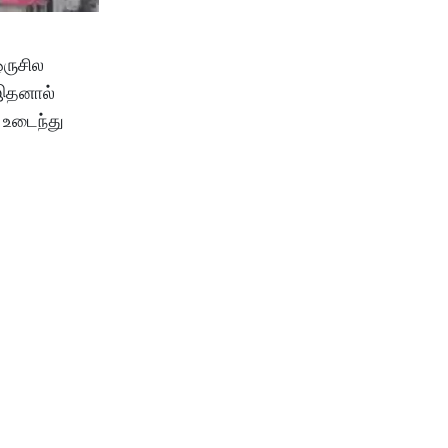
ஒருசில
 இதனால்
 உடைந்து