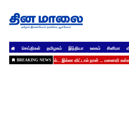
செய்திகள்
தமிழகம்
இந்தியா
உலகம்
சினிமா
வ