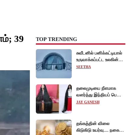
ம்; 39
TOP TRENDING
சுவீடனில் பனிக்கட்டியால்
உருவாக்கப்பட்ட உலகின்
முதல் 'ஐஸ் ஓட்டல்'!
SEETHA
தலைமுடியை நீளமாக
வளர்த்து இந்தியப் பெண்
கின்னஸ் சாதனை!
JAY GANESH
தங்கத்தின் விலை
கிடுகிடு உயர்வு.... நகைப்