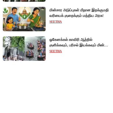
மின்சார அடுப்புகள் மீதான இறக்குமதி
வரியைக் குறைக்கும் மத்திய அரசு!
SEETHA
ஒகேனக்கல் காவிரி ஆற்றில்
குளிக்கவும், பரிசல் இயக்கவும் மீண்டும்
அனுமதி - சுற்றுலாப் பயணிகள்
SEETHA
மகிழ்ச்சி!