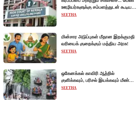
கர்ப்பப்பை அகற்றும் சிகிச்சை... பெண்
ஊழியர்களுக்கு சம்பளத்துடன் கூடிய
விடுப்பு - உயர்நீதிமன்றம் அதிரடி
SEETHA
உத்தரவு!
மின்சார அடுப்புகள் மீதான இறக்குமதி
வரியைக் குறைக்கும் மத்திய அரசு!
SEETHA
ஒகேனக்கல் காவிரி ஆற்றில்
குளிக்கவும், பரிசல் இயக்கவும் மீண்டும்
அனுமதி - சுற்றுலாப் பயணிகள்
SEETHA
மகிழ்ச்சி!