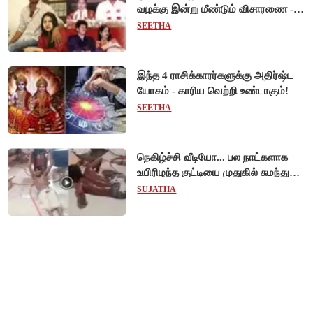
வழக்கு இன்று மீண்டும் விசாரணை -
ஆன்லைன் விசாரணை நிராகரிப்பு...
SEETHA
நேரில் ஆஜராவார்களா?!
இந்த 4 ராசிக்காரர்களுக்கு அதிர்ஷ்ட
யோகம் - காரிய வெற்றி உண்டாகும்!
SEETHA
நெகிழ்ச்சி வீடியோ... பல நாட்களாக
உயிரிழந்த குட்டியை முதுகில் சுமந்து
நீந்திய டால்பின்... உலகை உலுக்கிய
SUJATHA
தாய்ப்பாசம் !