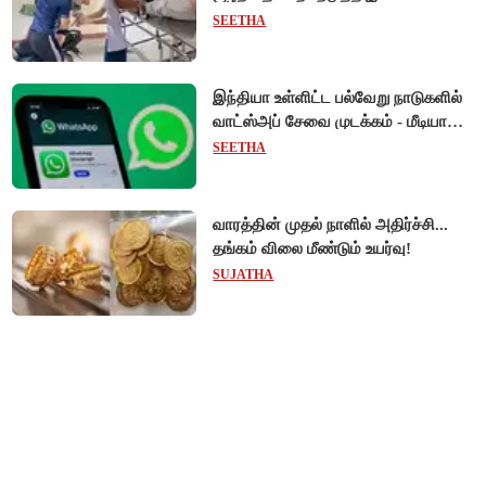
வியட்நாமில் நெகிழ்ச்சி சம்பவம்!
SEETHA
இந்தியா உள்ளிட்ட பல்வேறு நாடுகளில்
வாட்ஸ்அப் சேவை முடக்கம் - மீடியா
கோப்புகளை அனுப்ப முடியாமல்
SEETHA
பயனர்கள் அவதி!
வாரத்தின் முதல் நாளில் அதிர்ச்சி...
தங்கம் விலை மீண்டும் உயர்வு!
SUJATHA