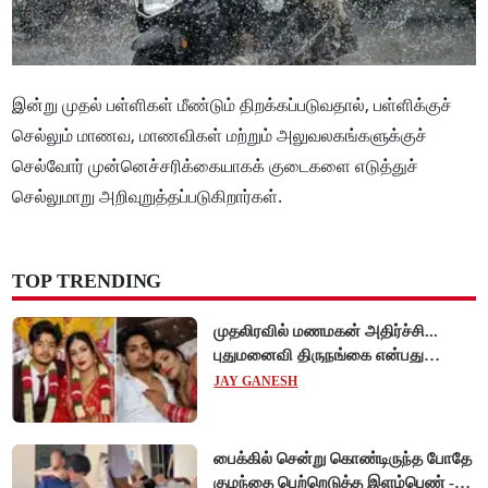
இன்று முதல் பள்ளிகள் மீண்டும் திறக்கப்படுவதால், பள்ளிக்குச்
செல்லும் மாணவ, மாணவிகள் மற்றும் அலுவலகங்களுக்குச்
செல்வோர் முன்னெச்சரிக்கையாகக் குடைகளை எடுத்துச்
செல்லுமாறு அறிவுறுத்தப்படுகிறார்கள்.
TOP TRENDING
முதலிரவில் மணமகன் அதிர்ச்சி...
புதுமனைவி திருநங்கை என்பது
அம்பலம்!
JAY GANESH
பைக்கில் சென்று கொண்டிருந்த போதே
குழந்தை பெற்றெடுத்த இளம்பெண் -