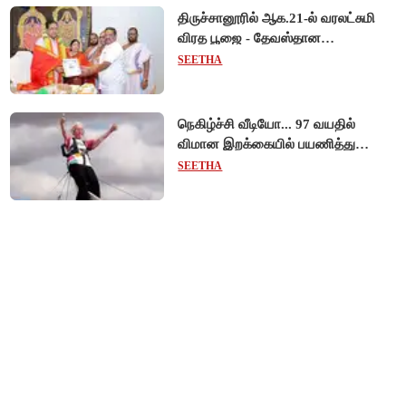
திருச்சானூரில் ஆக.21-ல் வரலட்சுமி
விரத பூஜை - தேவஸ்தான
அறங்காவலர் குழு தலைவருக்கு
SEETHA
முறைப்படி அழைப்பு!
நெகிழ்ச்சி வீடியோ... 97 வயதில்
விமான இறக்கையில் பயணித்து
கின்னஸ் சாதனை படைத்த பிரிட்டன்
SEETHA
பாட்டி!