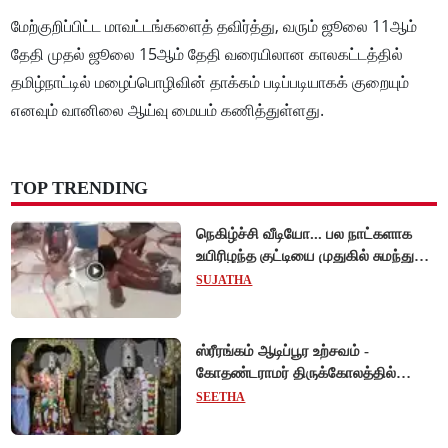
மேற்குறிப்பிட்ட மாவட்டங்களைத் தவிர்த்து, வரும் ஜூலை 11ஆம்
தேதி முதல் ஜூலை 15ஆம் தேதி வரையிலான காலகட்டத்தில்
தமிழ்நாட்டில் மழைப்பொழிவின் தாக்கம் படிப்படியாகக் குறையும்
எனவும் வானிலை ஆய்வு மையம் கணித்துள்ளது.
TOP TRENDING
நெகிழ்ச்சி வீடியோ... பல நாட்களாக
உயிரிழந்த குட்டியை முதுகில் சுமந்து
நீந்திய டால்பின்... உலகை உலுக்கிய
SUJATHA
தாய்ப்பாசம் !
ஸ்ரீரங்கம் ஆடிப்பூர உற்சவம் -
கோதண்டராமர் திருக்கோலத்தில்
ஆண்டாள் நாச்சியார்!
SEETHA